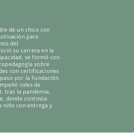
dre de un chico con
motivación para
nos del
ició su carrera en la
capacidad, se formó con
icopedagogía sobre
des con certificaciones
 paso por la Fundación
empeñó roles de
0, tras la pandemia,
le, donde continúa
a niño con entrega y