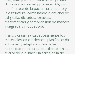
de educación inicial y primaria. Allí, cada
sesión nace de la paciencia, el juego y
la estructura, combinando ejercicios de
caligrafía, dictados, lecturas,
matemáticas y comprensión de manera
integrada y motivadora.
Francis organiza cuidadosamente los
materiales en cuadernos, planifica cada
actividad y adapta el ritmo a las
necesidades de cada estudiante. En su
microescuela, hacer la tarea deja de
ser un trámite para convertirse en una
oportunidad real de aprendizaje con
sentido, donde cada avance refuerza la
confianza y el gusto por descubrir.
Tras 25 años de servicio como
docente, directora y formadora, Francis
conoce bien los retos del aprendizaje
temprano. Desde su casa ofrece ahora
una alternativa cercana y confiable para
quienes buscan un acompañamiento