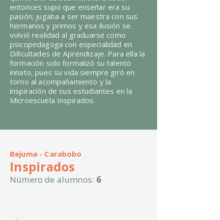
entonces supo que enseñar era su
pasión; jugaba a ser maestra con sus
hermanos y primos y esa ilusión se
volvió realidad al graduarse como
psicopedagoga con especialidad en
Dificultades de Aprendizaje. Para ella la
formación solo formalizó su talento
innato, pues su vida siempre giró en
torno al acompañamiento y la
inspiración de sus estudiantes en la
Microescuela Inspirados.
Bejuma - Carabobo
Inspirados
6
Número de alumnos: