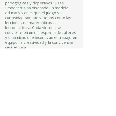
pedagógicas y deportivas, Luisa
Emperatriz ha diseñado un modelo
educativo en el que el juego y la
curiosidad son tan valiosos como las
lecciones de matemáticas o
lectoescritura. Cada viernes se
convierte en un día especial de talleres
y dinámicas que incentivan el trabajo en
equipo, la creatividad y la convivencia
respetuosa.
Para ella, no se trata solamente de
reforzar conocimientos, sino de cultivar
valores y habilidades sociales que
preparen a los niños para enfrentar el
mundo. Luisa Emperatriz ve en cada
uno ‘un pequeño genio del futuro’, y
dedica su energía diaria a que esa
chispa brille con fuerza, convirtiendo a
Ángel de Luz en un lugar donde los
estudiantes descubren su mejor
versión.