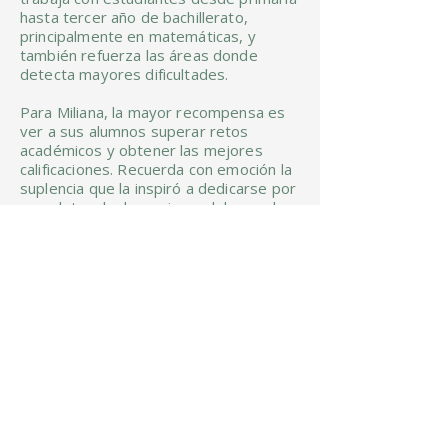
hasta tercer año de bachillerato,
principalmente en matemáticas, y
también refuerza las áreas donde
detecta mayores dificultades.
Para Miliana, la mayor recompensa es
ver a sus alumnos superar retos
académicos y obtener las mejores
calificaciones. Recuerda con emoción la
suplencia que la inspiró a dedicarse por
completo a la docencia y celebra cada
pequeña victoria de quienes llegaron
con conocimientos mínimos y hoy
alcanzan sus objetivos.
Impulsada por ese entusiasmo, Miliana
está creando un espacio colaborativo
en la Microescuela Casmil, donde junto
a otros docentes espera atender a un
número creciente de estudiantes,
manteniendo siempre su sello de
atención personalizada y cuidado
integral.