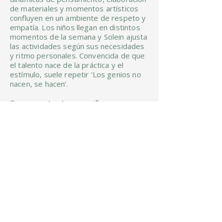
de materiales y momentos artísticos
confluyen en un ambiente de respeto y
empatía. Los niños llegan en distintos
momentos de la semana y Solein ajusta
las actividades según sus necesidades
y ritmo personales. Convencida de que
el talento nace de la práctica y el
estímulo, suele repetir ‘Los genios no
nacen, se hacen’.
Con una estructura sencilla pero muy
bien cuidada, la Escuelita de Sol se ha
consolidado como un referente en
Calabozo. Las familias han depositado
su confianza en este proyecto,
apreciando avances sostenidos, mayor
claridad en el trabajo y una actitud más
segura en los niños. Más que un
espacio académico, Solein ha
construido un entorno lleno de valores,
donde cada detalle impulsa a los
estudiantes a ir más allá de lo que
alguna vez creyeron posible.