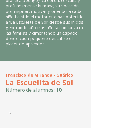
práctica pedagógica sólida, cercana y
profundamente humana; su vocación
por inspirar, motivar y orientar a cada
niño ha sido el motor que ha sostenido
a ‘La Escuelita de Sol’ desde sus inicios,
generando año tras año la confianza de
las familias y cimentando un espacio
donde cada pequeño descubre el
placer de aprender.
Francisco de Miranda - Guárico
La Escuelita de Sol
10
Número de alumnos: