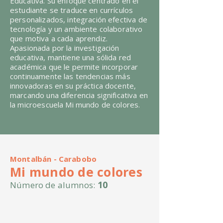
Educativa. Su enfoque centrado en el
estudiante se traduce en currículos
personalizados, integración efectiva de
tecnología y un ambiente colaborativo
que motiva a cada aprendiz.
Apasionada por la investigación
educativa, mantiene una sólida red
académica que le permite incorporar
continuamente las tendencias más
innovadoras en su práctica docente,
marcando una diferencia significativa en
la microescuela Mi mundo de colores.
Montalbán - Carabobo
Mi mundo de colores
10
Número de alumnos: