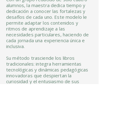
alumnos, la maestra dedica tiempo y
dedicación a conocer las fortalezas y
desafíos de cada uno. Este modelo le
permite adaptar los contenidos y
ritmos de aprendizaje a las
necesidades particulares, haciendo de
cada jornada una experiencia única e
inclusiva.
Su método trasciende los libros
tradicionales: integra herramientas
tecnológicas y dinámicas pedagógicas
innovadoras que despiertan la
curiosidad y el entusiasmo de sus
estudiantes. Bajo su guía, el aula se
transforma en un escenario de
exploración constante, donde el saber
se construye de manera activa y lúdica.
La visión de Yeni Colina es tan sencilla
como poderosa: formar jóvenes
preparados para un mundo cambiante,
capaces de pensar de forma crítica,